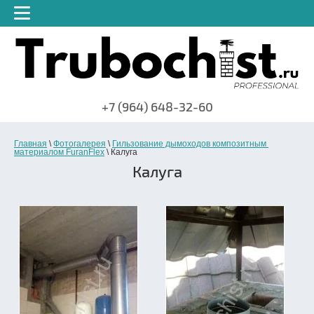
НАЗАД
ия
Дымососы Exodraft
е плиты
ическая
Дымососы для каминов
+7 (964) 648-32-60
 труб
Дымососы для бойлерных
Главная
 \ 
Фотогалерея
 \ 
Гильзование дымоходов композитным 
материалом FuranFlex
 \ 
Калуга
трубах
установок
Калуга
принципы
Дымососы для газовых
каминов
ном доме
мате